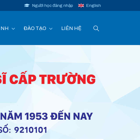
Người học đăng nhập
English
INH
ĐÀO TẠO
LIÊN HỆ