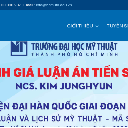
) 38 030 237 | Email :
info@hcmufa.edu.vn
GIỚI THIỆU
TUYỂN S