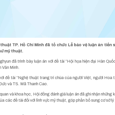
huật TP. Hồ Chí Minh đã tổ chức Lễ bảo vệ luận án tiến 
sử mỹ thuật.
ghyun đã trình bày luận án với đề tài “Hội họa hiện đại Hàn Quố
 Văn Minh.
ới đề tài “Nghệ thuật trang trí chùa của người Việt, người Hoa 
Đức và TS. Mã Thanh Cao.
 quan và khoa học, Hội đồng đánh giá luận án đã ghi nhận những k
 các đề tài đối với lĩnh vực mỹ thuật, góp phần bổ sung cơ sở lý 