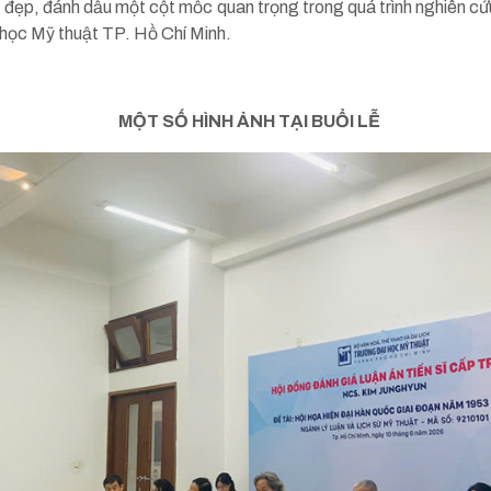
ốt đẹp, đánh dấu một cột mốc quan trọng trong quá trình nghiên c
 học Mỹ thuật TP. Hồ Chí Minh.
MỘT SỐ HÌNH ẢNH TẠI BUỔI LỄ