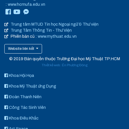
:
www.hcmufa.edu.vn
Trung tâm MTUD Tin học Ngoại ngữ & Thư viện
Trung Tâm Thông Tin - Thư Viện
Phiên bản cũ :
www.mythuat.edu.vn
Website liên kết
© 2019 Bản quyền thuộc Trường Đại học Mỹ Thuật TP.HCM
Thiết kế web
:
Én Phương Đông
Khoa Hội Họa
Khoa Mỹ Thuật ứng Dụng
Đoàn Thanh Niên
Công Tác Sinh Viên
Khoa Điêu Khắc
Art Space