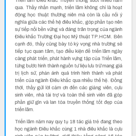
Triển lãm Điêu khắc Truyền thống suốt nhiều năm
qua. Thầy nhấn mạnh, triển lãm không chỉ là hoạt
động học thuật thường niên mà còn là cầu nối ý
nghĩa giữa các thế hệ điêu khắc, góp phần tạo nên
sự tiếp nối bền vững và đáng trân trọng của ngành
Điêu khắc Trường Đại học Mỹ thuật TP.HCM. Bên
cạnh đó, thầy cũng bày tỏ kỳ vọng nhà trường sẽ
tiếp tục quan tâm, tạo điều kiện để triển lãm ngày
càng phát triển, phát hành vựng tập của Triển lãm,
từng bước hình thành nguồn tư liệu lưu trữ mang giá
trị lịch sử, phản ánh quá trình hình thành và phát
triển của ngành Điêu khắc qua nhiều thế hệ. Đồng
thời, thầy gửi lời cảm ơn đến các giảng viên, cựu
sinh viên, nhà tài trợ và toàn thể sinh viên đã góp
phần giữ gìn và lan tỏa truyền thống tốt đẹp của
triển lãm.
Triển lãm năm nay quy tụ 18 tác giả trẻ đang theo
học ngành Điêu khắc cùng 1 nhà điêu khắc là cựu