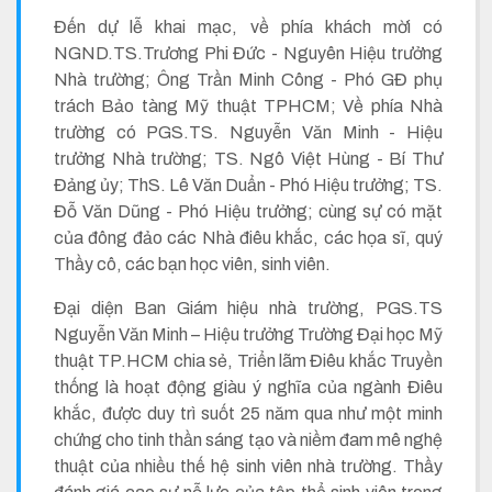
Đến dự lễ khai mạc, về phía khách mời có
NGND.TS.Trương Phi Đức - Nguyên Hiệu trưởng
Nhà trường; Ông Trần Minh Công - Phó GĐ phụ
trách Bảo tàng Mỹ thuật TPHCM; Về phía Nhà
trường có PGS.TS. Nguyễn Văn Minh - Hiệu
trưởng Nhà trường; TS. Ngô Việt Hùng - Bí Thư
Đảng ủy; ThS. Lê Văn Duẩn - Phó Hiệu trưởng; TS.
Đỗ Văn Dũng - Phó Hiệu trưởng; cùng sự có mặt
của đông đảo các Nhà điêu khắc, các họa sĩ, quý
Thầy cô, các bạn học viên, sinh viên.
Đại diện Ban Giám hiệu nhà trường, PGS.TS
Nguyễn Văn Minh – Hiệu trưởng Trường Đại học Mỹ
thuật TP.HCM chia sẻ, Triển lãm Điêu khắc Truyền
thống là hoạt động giàu ý nghĩa của ngành Điêu
khắc, được duy trì suốt 25 năm qua như một minh
chứng cho tinh thần sáng tạo và niềm đam mê nghệ
thuật của nhiều thế hệ sinh viên nhà trường. Thầy