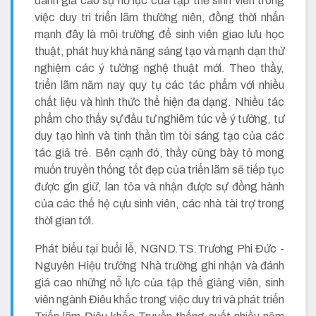
đánh giá cao sự nỗ lực của tập thể sinh viên trong
việc duy trì triển lãm thường niên, đồng thời nhấn
mạnh đây là môi trường để sinh viên giao lưu học
thuật, phát huy khả năng sáng tạo và mạnh dạn thử
nghiệm các ý tưởng nghệ thuật mới. Theo thầy,
triển lãm năm nay quy tụ các tác phẩm với nhiều
chất liệu và hình thức thể hiện đa dạng. Nhiều tác
phẩm cho thấy sự đầu tư nghiêm túc về ý tưởng, tư
duy tạo hình và tinh thần tìm tòi sáng tạo của các
tác giả trẻ. Bên cạnh đó, thầy cũng bày tỏ mong
muốn truyền thống tốt đẹp của triển lãm sẽ tiếp tục
được gìn giữ, lan tỏa và nhận được sự đồng hành
của các thế hệ cựu sinh viên, các nhà tài trợ trong
thời gian tới.
Phát biểu tại buổi lễ, NGND.TS.Trương Phi Đức -
Nguyên Hiệu trưởng Nhà trường ghi nhận và đánh
giá cao những nỗ lực của tập thể giảng viên, sinh
viên ngành Điêu khắc trong việc duy trì và phát triển