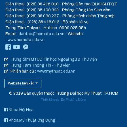
Điện thoại: (028) 38 416 010 - Phòng Đào tạo QLKH&HTQT
Điện thoại: (028) 35 100 328 - Phòng Công tác Sinh viên
Điện thoại: (028) 38 030 237 - Phòng Hành chính Tổng hợp
Điện thoại : (028) 38 416 012 - Bộ phận tài vụ
Trung Tâm Polyart - Hotline: 0909 925 954
Email :
daotao@hcmufa.edu.vn
- Website
:
www.hcmufa.edu.vn
Trung tâm MTUD Tin học Ngoại ngữ & Thư viện
Trung Tâm Thông Tin - Thư Viện
Phiên bản cũ :
www.mythuat.edu.vn
Website liên kết
© 2019 Bản quyền thuộc Trường Đại học Mỹ Thuật TP.HCM
Thiết kế web
:
Én Phương Đông
Khoa Hội Họa
Khoa Mỹ Thuật ứng Dụng