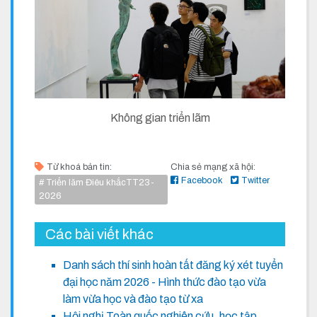
Không gian triển lãm
Từ khoá bản tin:
Chia sẻ mạng xã hội:
Facebook
Twitter
# Triển lãm Điêu khắcTT23-
2026
Các bài viết khác
Danh sách thí sinh hoàn tất đăng ký xét tuyển
đại học năm 2026 - Hình thức đào tạo vừa
làm vừa học và đào tạo từ xa
Hội nghị Toàn quốc nghiên cứu, học tập,