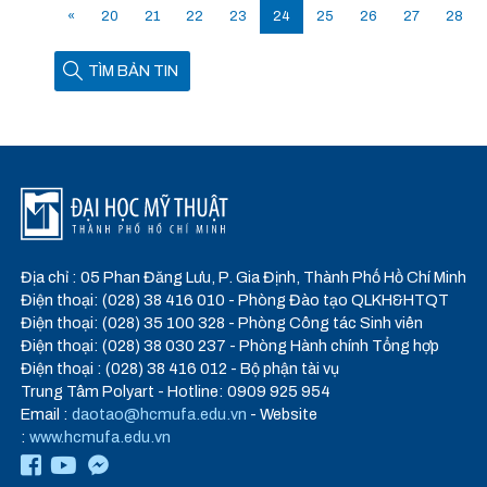
«
20
21
22
23
24
25
26
27
28
TÌM BẢN TIN
Địa chỉ : 05 Phan Đăng Lưu, P. Gia Định, Thành Phố Hồ Chí Minh
Điện thoại: (028) 38 416 010 - Phòng Đào tạo QLKH&HTQT
Điện thoại: (028) 35 100 328 - Phòng Công tác Sinh viên
Điện thoại: (028) 38 030 237 - Phòng Hành chính Tổng hợp
Điện thoại : (028) 38 416 012 - Bộ phận tài vụ
Trung Tâm Polyart - Hotline: 0909 925 954
Email :
daotao@hcmufa.edu.vn
- Website
:
www.hcmufa.edu.vn