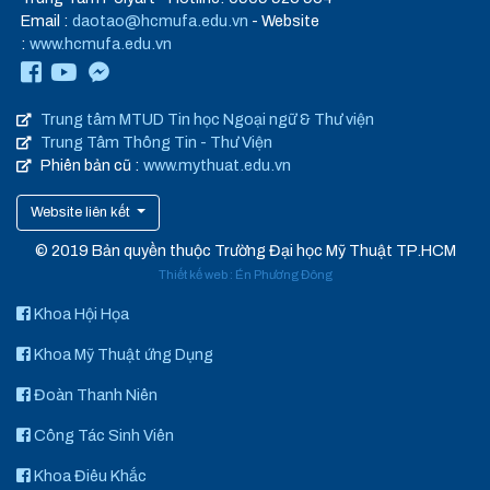
Email :
daotao@hcmufa.edu.vn
- Website
:
www.hcmufa.edu.vn
Trung tâm MTUD Tin học Ngoại ngữ & Thư viện
Trung Tâm Thông Tin - Thư Viện
Phiên bản cũ :
www.mythuat.edu.vn
Website liên kết
© 2019 Bản quyền thuộc Trường Đại học Mỹ Thuật TP.HCM
Thiết kế web
:
Én Phương Đông
Khoa Hội Họa
Khoa Mỹ Thuật ứng Dụng
Đoàn Thanh Niên
Công Tác Sinh Viên
Khoa Điêu Khắc