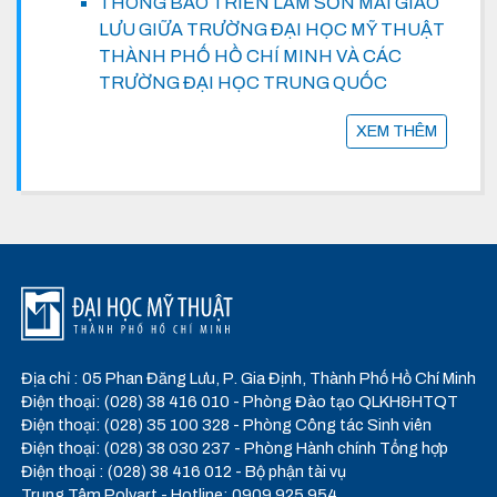
THÔNG BÁO TRIỂN LÃM SƠN MÀI GIAO
LƯU GIỮA TRƯỜNG ĐẠI HỌC MỸ THUẬT
THÀNH PHỐ HỒ CHÍ MINH VÀ CÁC
TRƯỜNG ĐẠI HỌC TRUNG QUỐC
XEM THÊM
Địa chỉ : 05 Phan Đăng Lưu, P. Gia Định, Thành Phố Hồ Chí Minh
Điện thoại: (028) 38 416 010 - Phòng Đào tạo QLKH&HTQT
Điện thoại: (028) 35 100 328 - Phòng Công tác Sinh viên
Điện thoại: (028) 38 030 237 - Phòng Hành chính Tổng hợp
Điện thoại : (028) 38 416 012 - Bộ phận tài vụ
Trung Tâm Polyart - Hotline: 0909 925 954