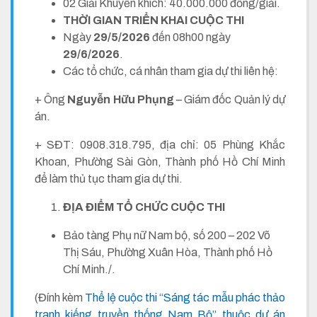
02 Giải Khuyến khích: 40.000.000 đồng/giải.
THỜI GIAN TRIỂN KHAI CUỘC THI
Ngày
2
9
/5/2026
đến 08h00 ngày
29
/6/2026
.
Các tổ chức, cá nhân tham gia dự thi liên hệ:
+ Ông
Nguyễn Hữu Phụng
– Giám đốc Quản lý dự
án.
+ SĐT: 0908.318.795, địa chỉ: 05 Phùng Khắc
Khoan, Phường Sài Gòn, Thành phố Hồ Chí Minh
để làm thủ tục tham gia dự thi.
ĐỊA ĐIỂM TỔ CHỨC CUỘC THI
Bảo tàng Phụ nữ Nam bộ, số 200 – 202 Võ
Thị Sáu, Phường Xuân Hòa, Thành phố Hồ
Chí Minh./.
(Đính kèm
Thể lệ cuộc thi “Sáng tác mẫu phác thảo
tranh kiếng truyền thống Nam Bộ” thuộc dự án