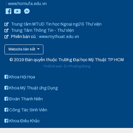
:
www.hcmufa.edu.vn
Trung tâm MTUD Tin học Ngoại ngữ & Thư viện
Trung Tâm Thông Tin - Thư Viện
Phiên bản cũ :
www.mythuat.edu.vn
Website liên kết
© 2019 Bản quyền thuộc Trường Đại học Mỹ Thuật TP.HCM
Thiết kế web
:
Én Phương Đông
Khoa Hội Họa
Khoa Mỹ Thuật ứng Dụng
Đoàn Thanh Niên
Công Tác Sinh Viên
Khoa Điêu Khắc
Art Space