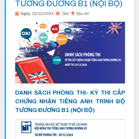
TƯƠNG ĐƯƠNG B1 (NỘI BỘ)
Ngày: 22/12/2024
Giờ:
Địa chỉ:
DANH SÁCH PHÒNG THI- KỲ THI CẤP
CHỨNG NHẬN TIẾNG ANH TRÌNH ĐỘ
TƯƠNG ĐƯƠNG B1 (NỘI BỘ)