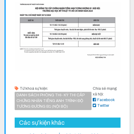
Từ khoá sự kiện:
Chia sẻ mạng
xã hội:
DANH SÁCH PHÒNG THI- KỲ THI CẤP
Facebook
CHỨNG NHẬN TIẾNG ANH TRÌNH ĐỘ
Twitter
TƯƠNG ĐƯƠNG B1 (NỘI BỘ)
Các sự kiện khác