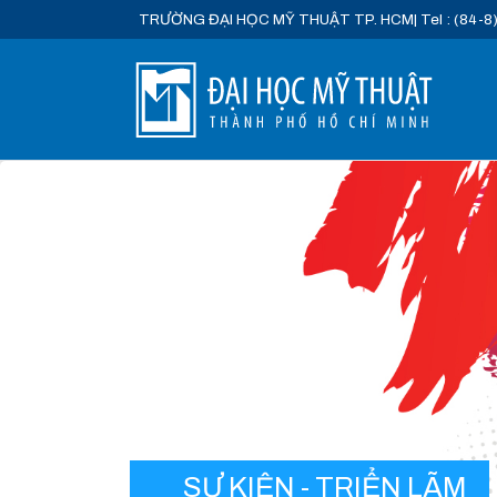
TRƯỜNG ĐẠI HỌC MỸ THUẬT TP. HCM
| Tel : (84-8
SỰ KIỆN - TRIỂN LÃM