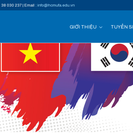
) 38 030 237 | Email :
info@hcmufa.edu.vn
GIỚI THIỆU
TUYỂN S