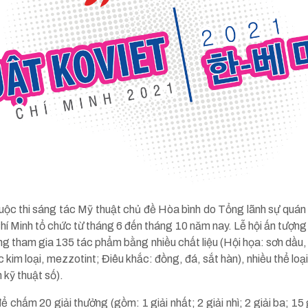
ộc thi sáng tác Mỹ thuật chủ đề Hòa bình do Tổng lãnh sự quán 
Minh tổ chức từ tháng 6 đến tháng 10 năm nay. Lễ hội ấn tượng vớ
 tham gia 135 tác phẩm bằng nhiều chất liệu (Hội họa: sơn dầu, sơ
c kim loại, mezzotint; Điêu khắc: đồng, đá, sắt hàn), nhiều thể lo
h kỹ thuật số).
hấm 20 giải thưởng (gồm: 1 giải nhất; 2 giải nhì; 2 giải ba; 15 g