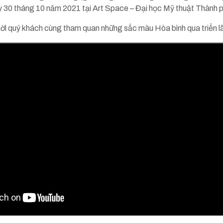
ày 30 tháng 10 năm 2021 tại Art Space – Đại học Mỹ thuật Thành p
h mời quý khách cùng tham quan những sắc màu Hòa bình qua triển 