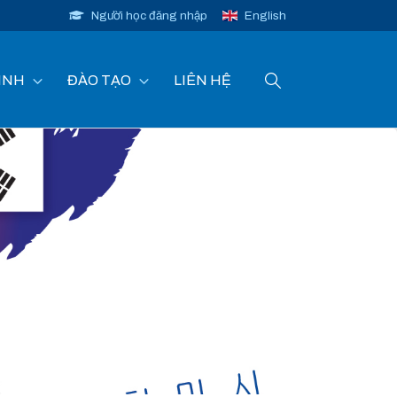
Người học đăng nhập
English
INH
ĐÀO TẠO
LIÊN HỆ