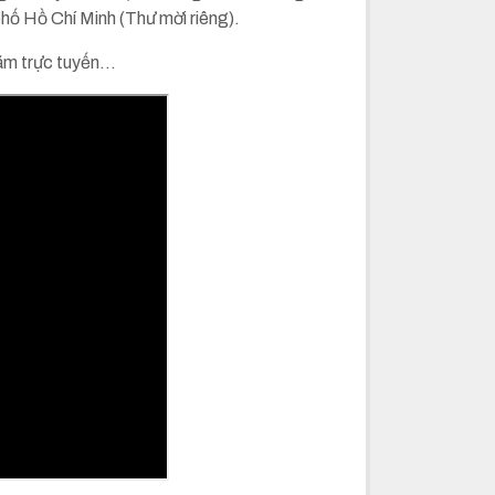
hố Hồ Chí Minh (Thư mời riêng).
lãm trực tuyến…