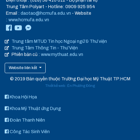
Điện thoại : (028) 38 416 012 - Bộ phận tài vụ
Trung Tâm Polyart - Hotline: 0909 925 954
Email :
daotao@hcmufa.edu.vn
- Website
:
www.hcmufa.edu.vn
Trung tâm MTUD Tin học Ngoại ngữ & Thư viện
Trung Tâm Thông Tin - Thư Viện
Phiên bản cũ :
www.mythuat.edu.vn
Website liên kết
© 2019 Bản quyền thuộc Trường Đại học Mỹ Thuật TP.HCM
Thiết kế web
:
Én Phương Đông
Khoa Hội Họa
Khoa Mỹ Thuật ứng Dụng
Đoàn Thanh Niên
Công Tác Sinh Viên